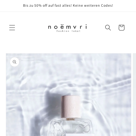
Direkt
Bis zu 50% off auf fast alles! Keine weiteren Codes!
zum
Inhalt
Warenkorb
oduktinformationen
ringen