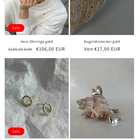
Sale
Herz Ohrringe gold
Kugelohrstecker gold
Normaler
Verkaufspreis
€106,00 EUR
Normaler
Von €17,00 EUR
€109,00 EUR
Preis
Preis
Sale