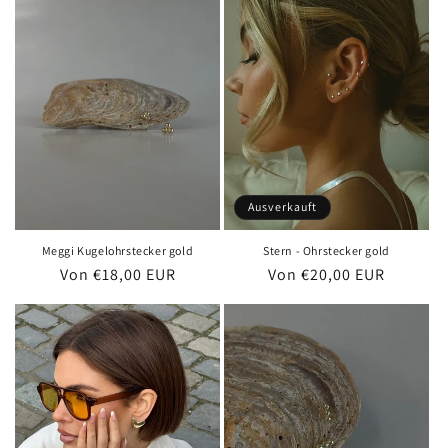
Ausverkauft
Meggi Kugelohrstecker gold
Stern - Ohrstecker gold
Normaler
Von €18,00 EUR
Normaler
Von €20,00 EUR
Preis
Preis