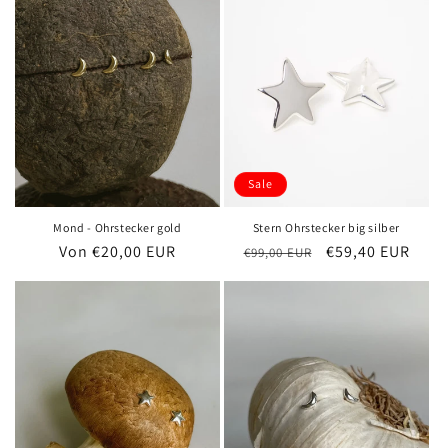
Sale
Mond - Ohrstecker gold
Stern Ohrstecker big silber
Normaler
Von €20,00 EUR
Normaler
Verkaufspreis
€59,40 EUR
€99,00 EUR
Preis
Preis