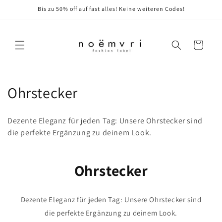
Direkt
Bis zu 50% off auf fast alles! Keine weiteren Codes!
zum
Inhalt
Warenkorb
K
Ohrstecker
a
Dezente Eleganz für jeden Tag: Unsere Ohrstecker sind
t
die perfekte Ergänzung zu deinem Look.
e
g
Ohrstecker
o
Dezente Eleganz für jeden Tag: Unsere Ohrstecker sind
r
die perfekte Ergänzung zu deinem Look.