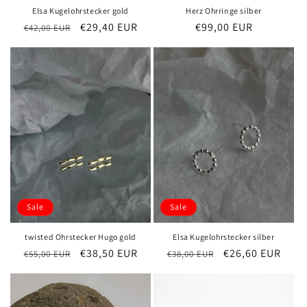
Elsa Kugelohrstecker gold
Herz Ohrringe silber
Normaler
Verkaufspreis
€29,40 EUR
Normaler
€99,00 EUR
€42,00 EUR
Preis
Preis
Sale
Sale
twisted Ohrstecker Hugo gold
Elsa Kugelohrstecker silber
Normaler
Verkaufspreis
€38,50 EUR
Normaler
Verkaufspreis
€26,60 EUR
€55,00 EUR
€38,00 EUR
Preis
Preis