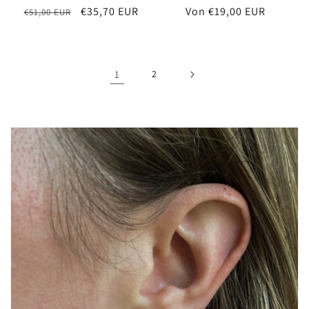
Normaler
Verkaufspreis
€35,70 EUR
Normaler
Von €19,00 EUR
€51,00 EUR
Preis
Preis
1
2