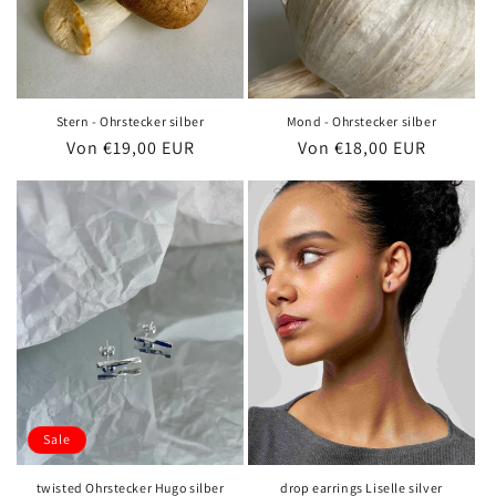
Stern - Ohrstecker silber
Mond - Ohrstecker silber
Normaler
Von €19,00 EUR
Normaler
Von €18,00 EUR
Preis
Preis
Sale
twisted Ohrstecker Hugo silber
drop earrings Liselle silver