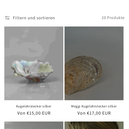
i
e
Filtern und sortieren
20 Produkte
:
Kugelohrstecker silber
Meggi Kugelohrstecker silber
Normaler
Von €15,00 EUR
Normaler
Von €17,00 EUR
Preis
Preis