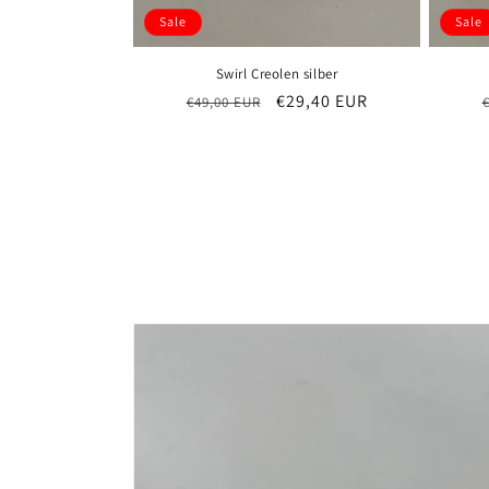
Sale
Sale
Swirl Creolen silber
Normaler
Verkaufspreis
€29,40 EUR
€49,00 EUR
Preis