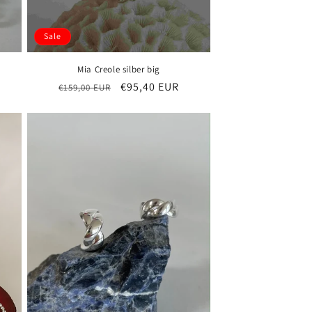
Sale
Mia Creole silber big
s
Normaler
Verkaufspreis
€95,40 EUR
€159,00 EUR
Preis