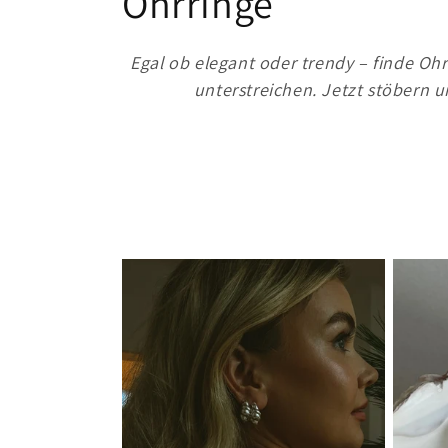
K
Ohrringe
a
Egal ob elegant oder trendy – finde Ohrr
unterstreichen. Jetzt stöbern u
t
e
g
o
r
i
e