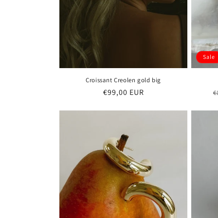
:
Sale
Croissant Creolen gold big
Normaler
€99,00 EUR
N
€
Preis
P