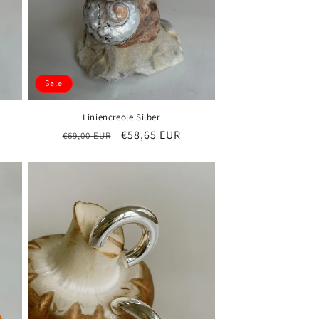
Sale
Liniencreole Silber
s
Normaler
Verkaufspreis
€58,65 EUR
€69,00 EUR
Preis