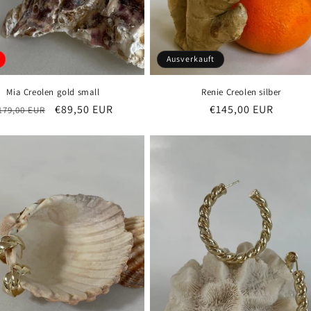
Ausverkauft
Mia Creolen gold small
Renie Creolen silber
ormaler
Verkaufspreis
€89,50 EUR
Normaler
€145,00 EUR
179,00 EUR
reis
Preis