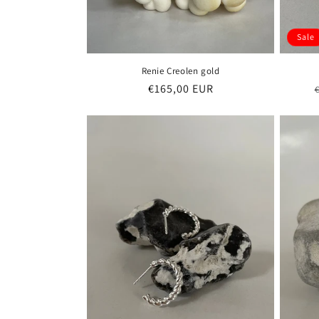
Sale
Renie Creolen gold
Normaler
€165,00 EUR
Preis