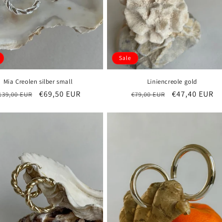
Sale
Mia Creolen silber small
Liniencreole gold
ormaler
Verkaufspreis
€69,50 EUR
Normaler
Verkaufsprei
€47,40 EUR
139,00 EUR
€79,00 EUR
reis
Preis