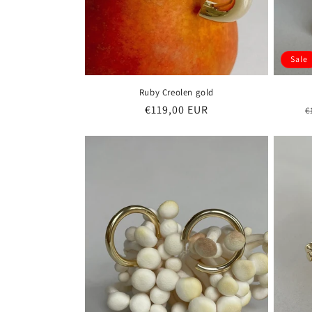
Sale
Ruby Creolen gold
Normaler
€119,00 EUR
N
€
Preis
P