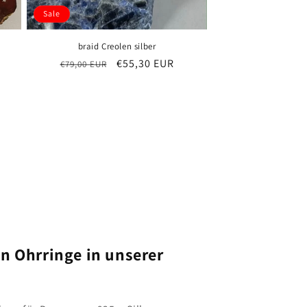
Sale
braid Creolen silber
s
Normaler
Verkaufspreis
€55,30 EUR
€79,00 EUR
Preis
en Ohrringe in unserer