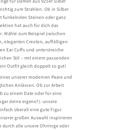
nge für Damen aus 925er Silber
richtig zum Strahlen. Ob in Silber
it funkelnden Steinen oder ganz
lektion hat auch für dich das
er. Wähle zum Beispiel zwischen
, eleganten Creolen, auffälligen
n Ear Cuffs und unterstreiche
ichen Stil – mit einem passenden
ein Outfit gleich doppelt so gut!
n eines unserer modernen Paare und
glichen Anlässen. Ob zur Arbeit
 ob zu einem Date oder für eine
sogar deine eigene?): unsere
nfach überall eine gute Figur.
unserer großen Auswahl inspirieren
 durch alle unsere Ohrringe oder