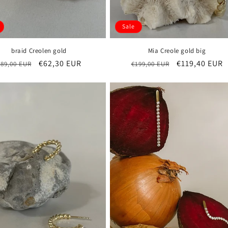
Sale
braid Creolen gold
Mia Creole gold big
Normaler
Verkaufspreis
€62,30 EUR
Normaler
Verkaufsprei
€119,40 EUR
€89,00 EUR
€199,00 EUR
Preis
Preis