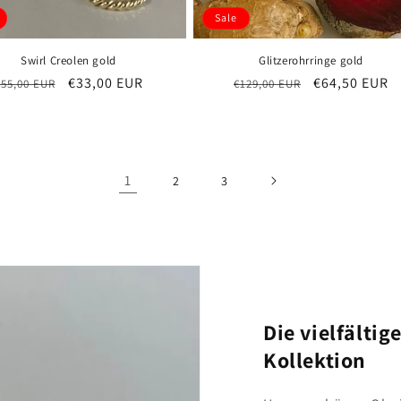
Sale
Swirl Creolen gold
Glitzerohrringe gold
Normaler
Verkaufspreis
€33,00 EUR
Normaler
Verkaufsprei
€64,50 EUR
€55,00 EUR
€129,00 EUR
Preis
Preis
1
2
3
Die vielfältig
Kollektion