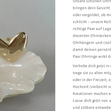
Unsere schönen Ohrri
bringen dein Gesicht 
oder vergoldet, ob m
schlicht – unsere Kol
richtige Paar auf Lag
dezenten Ohrsteckern
Ohrhängern und coole
damit deinen persönl
Paar Ohrringe wirkt d
Verliebe dich jetzt i
trage sie zu allen mö
oder in der Freizeit,
Hochzeit (vielleicht 
Kreationen machen ei
Lasse dich jetzt von 
und stöbere entweder