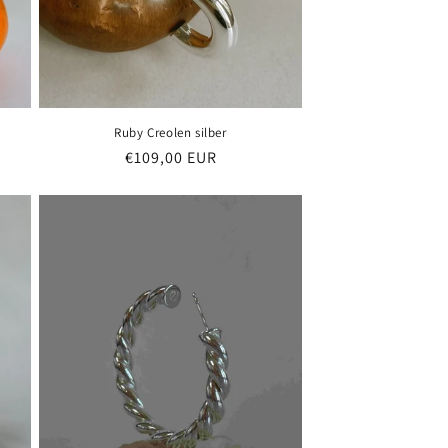
Ruby Creolen silber
Normaler
€109,00 EUR
Preis