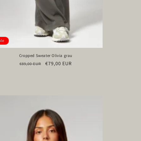
ale
Cropped Sweater Olivia grau
Normaler
Verkaufspreis
€79,00 EUR
€89,00 EUR
Preis