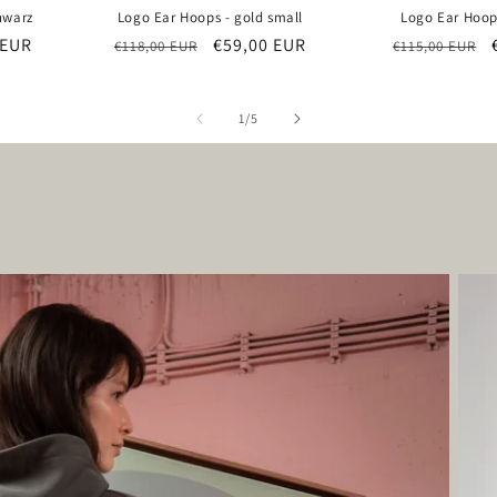
chwarz
Logo Ear Hoops - gold small
Logo Ear Hoops
spreis
 EUR
Normaler
Verkaufspreis
€59,00 EUR
Normaler
€118,00 EUR
€115,00 EUR
Preis
Preis
von
1
/
5