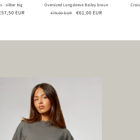
 - silber big
Oversized Longsleeve Bailey braun
Croi
Verkaufspreis
€57,50 EUR
Normaler
Verkaufspreis
€61,00 EUR
€79,00 EUR
Preis