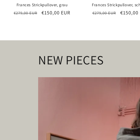
Frances Strickpullover, grau
Frances Strickpullover, s
Normaler
Verkaufspreis
€150,00 EUR
Normaler
Verkauf
€150,00
€279,00 EUR
€279,00 EUR
Preis
Preis
NEW PIECES