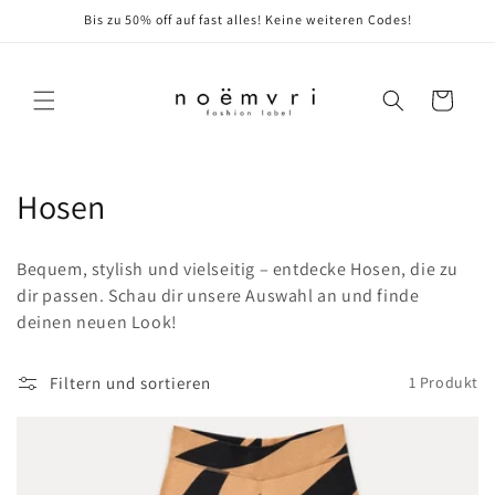
Direkt
Bis zu 50% off auf fast alles! Keine weiteren Codes!
zum
Inhalt
Warenkorb
K
Hosen
a
Bequem, stylish und vielseitig – entdecke Hosen, die zu
t
dir passen. Schau dir unsere Auswahl an und finde
deinen neuen Look!
e
g
Filtern und sortieren
1 Produkt
o
r