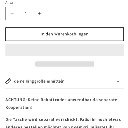
nicht
Anzahl
verfügbar
Verringere
Erhöhe
die
die
Menge
Menge
für
für
In den Warenkorb legen
Teddy
Teddy
Dog
Dog
oder
oder
not
not
DOG
DOG
Bag
Bag
khaki
khaki
deine Ringgröße ermitteln
ACHTUNG: Keine Rabattcodes anwendbar da separate
Kooperation!
Die Tasche wird separat verschickt. Falls ihr noch etwas
anderes bestellen möchtet von noemvri, müsstet ihr