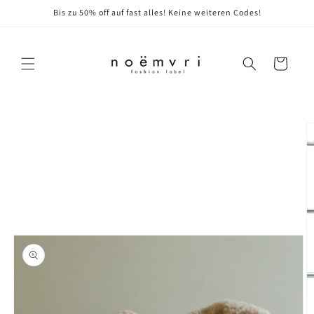
Direkt
Bis zu 50% off auf fast alles! Keine weiteren Codes!
zum
Inhalt
Warenkorb
oduktinformationen
ringen