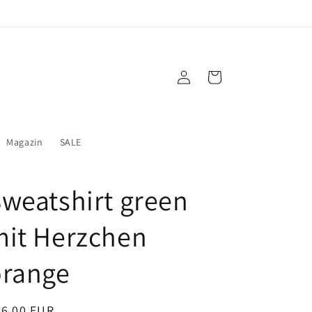
Einloggen
Warenkorb
Magazin
SALE
weatshirt green
mit Herzchen
orange
ormaler
86,00 EUR