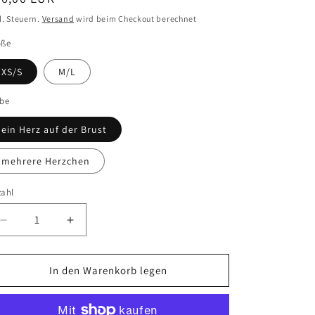
eis
l. Steuern.
Versand
wird beim Checkout berechnet
öße
XS/S
M/L
rbe
ein Herz auf der Brust
mehrere Herzchen
zahl
Verringere
Erhöhe
die
die
Menge
Menge
für
für
In den Warenkorb legen
Sweatshirt
Sweatshirt
green
green
mit
mit