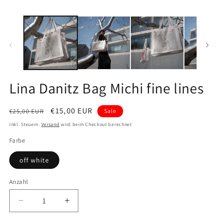
Modal
M
öffnen
ö
Lina Danitz Bag Michi fine lines
Normaler
Verkaufspreis
€15,00 EUR
€25,00 EUR
Sale
Preis
Inkl. Steuern.
Versand
wird beim Checkout berechnet
Farbe
off white
Anzahl
Verringere
Erhöhe
die
die