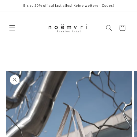
Direkt
Bis zu 50% off auf fast alles! Keine weiteren Codes!
zum
Inhalt
Warenkorb
oduktinformationen
ringen