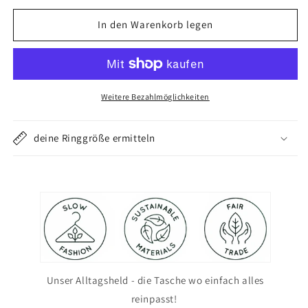
Menge
Menge
für
für
In den Warenkorb legen
Lina
Lina
Danitz
Danitz
Bag
Bag
Michi
Michi
fine
fine
Weitere Bezahlmöglichkeiten
lines
lines
deine Ringgröße ermitteln
Unser Alltagsheld - die Tasche wo einfach alles
reinpasst!