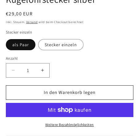
Normaler
€29,00 EUR
Preis
Inkl. Steuern.
Versand
wird beim Checkout berechnet
Stecker einzeln
als Paar
Stecker einzeln
Anzahl
Verringere
Erhöhe
die
die
Menge
Menge
für
für
In den Warenkorb legen
Kugelohrstecker
Kugelohrstecker
silber
silber
Weitere Bezahlmöglichkeiten