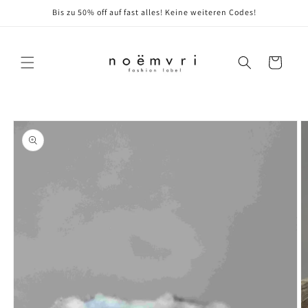
Direkt
Bis zu 50% off auf fast alles! Keine weiteren Codes!
zum
Inhalt
Warenkorb
oduktinformationen
ringen