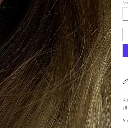
An
Ku
si
Au