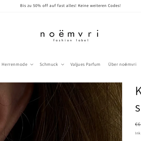
Bis zu 50% off auf fast alles! Keine weiteren Codes!
Herrenmode
Schmuck
Valjues Parfum
Über noёmvri
K
s
N
€6
Pr
Ink