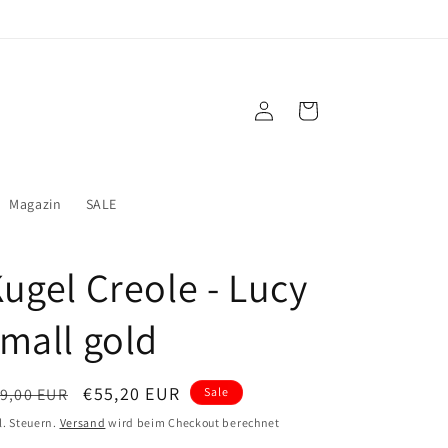
Einloggen
Warenkorb
Magazin
SALE
ugel Creole - Lucy
mall gold
ormaler
Verkaufspreis
€55,20 EUR
9,00 EUR
Sale
eis
l. Steuern.
Versand
wird beim Checkout berechnet