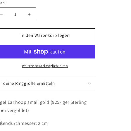
zahl
Verringere
Erhöhe
die
die
Menge
Menge
für
für
In den Warenkorb legen
Kugel
Kugel
Creole
Creole
-
-
Lucy
Lucy
small
small
Weitere Bezahlmöglichkeiten
gold
gold
deine Ringgröße ermitteln
gel Ear hoop small gold (925-iger Sterling
lber vergoldet)
ßendurchmesser: 2 cm