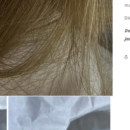
ma
Di
De
je